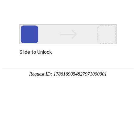
对象已移动
可以在
此处
.
友情链接：
bbgames游戏平台登陆
6686体育官方网站app下
载
御手国医推拿
智川科技
博天堂诚信品牌
Rollbit在线客
服
stake体育会员注册
葡京体育平台
伟德app
yl23411永利官
网