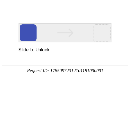
首 页
新闻动态
通知公告
就业指导
通知公告
新闻动态
+更多
学院2026年夏季校园双选会邀请函
关于我院2023届高校毕业生求职创业...
我院毕业生拟获得2022年求职创业补...